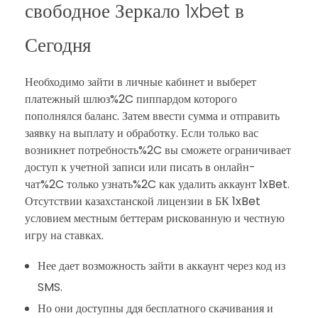
свободное Зеркало 1xbet в
Сегодня
Необходимо зайти в личные кабинет и выберет
платежный шлюз%2C пиппардом которого
пополнялся баланс. Затем ввести сумма и отправить
заявку на выплату и обработку. Если только вас
возникнет потребность%2C вы сможете ограничивает
доступ к учетной записи или писать в онлайн-
чат%2C только узнать%2C как удалить аккаунт 1xBet.
Отсутствии казахстанской лицензии в БК 1xBet
условием местным беттерам рискованную и честную
игру на ставках.
Нее дает возможность зайти в аккаунт через код из
SMS.
Но они доступны ддя бесплатного скачивания и