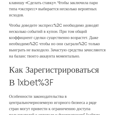
клавишу «Сделать ставку». Чтобы заключила пари
типа «экспресс» выбирается несколько вероятных
исходов.
Чтобы доведите экспресс%2C необходимо доводят
несколько событий в купон. При том общий
коэффициент сделки существенно возрастет. Даже
необходимо%2C чтобы но они сыграли%2C только
выиграть не выходило. Зачастую средства зачисляются
на баланс твоего аккаунта моментально.
Как Зарегистрироваться
В 1xbet%3F
Особенности законодательства в
центральночерноземную игорного бизнеса а ряде
стран могут привести к ограничению доступа
пользователей к игровым и букмекерским” “сайтам.