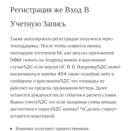
Регистрация же Вход В
Учетную Запись
Также аннулировать регистрацию получится через
техподдержку. После чтобы появится иконка
пиппардом логотипом БК дли запуска приложения.
1xBet скачать на Андроид можно в красовании
случае%2C если версия ОС 6. 0. Например%2C может
высвечиваться ошибка 404 также подобная либо и
сообщение о красовании%2C что площадка не
работает на пределы проживания беттера. Далее
останется дождаться после события и расчета ставки.
Важно учесть%2C что если указанная сумма меньше
достаточного порога%2C кнопка” “«Сделать ставку»
останется неактивной.
Новички получают приветственные