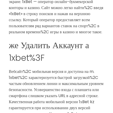
экране. 1xBet — оператор онлайн-букмекерской
конторы и казино. Сайт можно легко найти%2C введя
«1xBet» в строку поисков и нажав на верхнюю
ссылку. Который оператор предоставляет всем
пользователям ряд вариантов ставок на спорт%2C в
реальном времени%2C игры в казино и многое такое.
же Удалить Аккаунт а
1xbet%3F
Вебсайт%2C мобильная версия и доступна на m.
1xbet%2C характеризуется быстрой загрузкой%2C
частым обновлением линии и максимальным уровнем
безопасности. Усовершенство входа с планшета или
смартфона слишком указать URL в адресной строке.
Качественная работа мобильной версии 1хBet kz
гарантируется при использовании двух версий