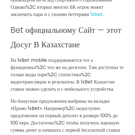
Однако%2C вторых многих БК игрок может
заключить пари и с своими беттерами
1xbet
.
Bet официальному Сайт — этот
Досуг В Казахстане
На 1xBet mobile поддерживается тот а
функционал%2C что же на десктопе. Там доступны те
только виды пари%2C статистика%2C
видеотрансляции и результаты. В 1xBet Казахстан
ставки можно сделать и с мобильного устройства.
Но бонусные предложения выбраны на вкладке
«Промо 1xBet». Например%2C недоступно
предложение на первый депозит в размере 100% до
100 евро. Достаточно%2C чтобы получить хорошую
суммы денег и начинать с первой бесплатной ставки