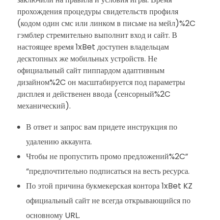
прохождения процедуры свидетельств профиля
(кодом один смс или линком в письме на мейл)%2C
гэмблер стремительно выполнит вход и сайт. В
настоящее время 1xBet доступен владельцам
десктопных же мобильных устройств. Не
официальный сайт пиппардом адаптивным
дизайном%2C он масштабируется под параметры
дисплея и действенен ввода (сенсорный%2C
механический).
В ответ и запрос вам придете инструкция по
удалению аккаунта.
Чтобы не пропустить промо предложений%2C”
“предпочтительно подписаться на весть ресурса.
По этой причина букмекерская контора 1xBet KZ
официальный сайт не всегда открывающийся по
основному URL.