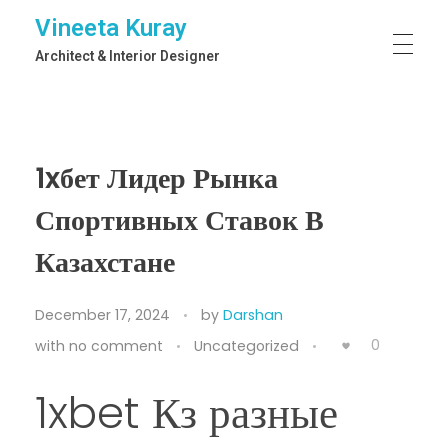
Vineeta Kuray
Architect & Interior Designer
1xбет Лидер Рынка
Спортивных Ставок В
Казахстане
December 17, 2024
by
Darshan
0
with
no comment
Uncategorized
1xbet Кз разные