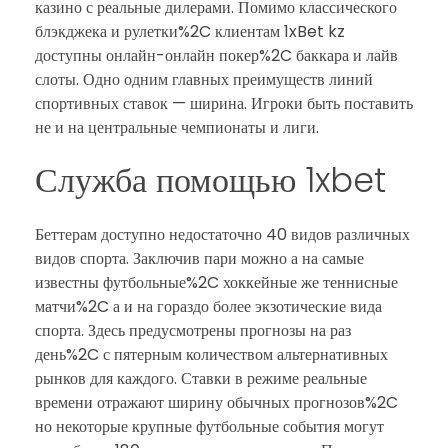
казино с реальные дилерами. Помимо классического
блэкджека и рулетки%2C клиентам 1xBet kz
доступны онлайн-онлайн покер%2C баккара и лайв
слоты. Одно одним главных преимуществ линий
спортивных ставок — ширина. Игроки быть поставить
не и на центральные чемпионаты и лиги.
Служба помощью 1xbet
Беттерам доступно недостаточно 40 видов различных
видов спорта. Заключив пари можно а на самые
известны футбольные%2C хоккейные же теннисные
матчи%2C а и на гораздо более экзотические вида
спорта. Здесь предусмотрены прогнозы на раз
день%2C с пятерным количеством альтернативных
рынков для каждого. Ставки в режиме реальные
времени отражают ширину обычных прогнозов%2C
но некоторые крупные футбольные события могут