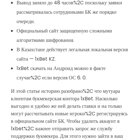
Вывод заняло до 48 часов%2C поскольку заявки
рассматривалась сотрудниками БК же порядке
очереди.
Официальный сайт защищенную сложными
алгоритмами шифрования.
В Казахстане действует легальная локальная версия
сайта — 1xBet KZ.
1xBet скачать на Андроид можно в факте
случае%2C если версия ОС 6. 0.
И этой статье историю разобрано%2C что мутуара
клиентам букмекерская контора 1xBet. Насколько
выгодно и удобно же ней делать ставки и на только
могут рассчитывать новые игроки%2C регистрируясь
в официальном сайте БК. Чтобы удалить аккаунт в
1xbet%2C важнее отправить запрос же службу
поддержки букмекера. Для этого нужно зайти в ваш