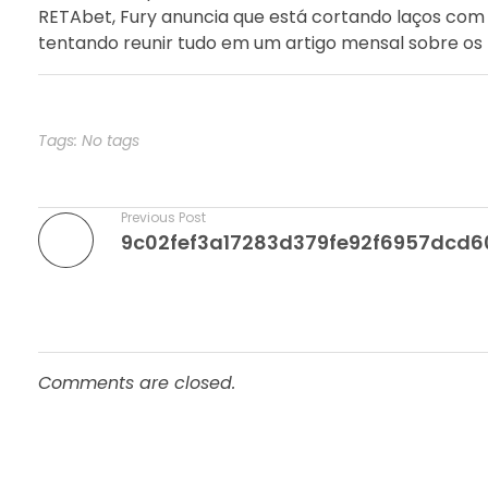
RETAbet, Fury anuncia que está cortando laços com K
tentando reunir tudo em um artigo mensal sobre os n
Tags: No tags
Previous Post
Comments are closed.