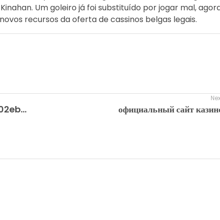
inahan. Um goleiro já foi substituído por jogar mal, ago
ovos recursos da oferta de cassinos belgas legais.
Nex
9c02fef3a17283d379fe92f6957dcd602eb73e962ef2f0d15647d9d8b4202bb8f7bdf5ca30d4a420a066ff230db8c66f7ab9eb0821f87cf79f9209054b06519b
официальный сайт казин