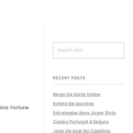
RECENT POSTS
Bingo Da Sorte Online
Roleta De Apostas
tos. Fortune
Estrategias Apra Jogar Slots
Casino Portugal é Seguro
Jogo De Azar No Cassinos