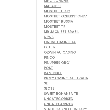
KING JOHNNIE
MASALBET
MOSTBET ITALY
MOSTBET OZBEKISTONDA
MOSTBET RUSSIA
MOSTBET TR
MR JACK BET BRAZIL
NEWS
ONLINE CASINO AU
OTHER
OZWIN AU CASINO
PINCO
PINUP999.ORG1
POST
RAMENBET
RICKY CASINO AUSTRALIA
SE
SLOTS
SWEET BONANZA TR
UNCATEGORISED
UNCATEGORIZED
VERDE CASINO HUNGARY