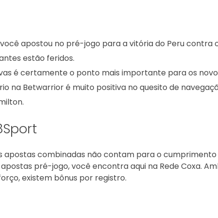
 você apostou no pré-jogo para a vitória do Peru contra o
ntes estão feridos.
tivas é certamente o ponto mais importante para os novo
io na Betwarrior é muito positiva no quesito de navegaçã
ilton.
8Sport
 as apostas combinadas não contam para o cumprimento
 e apostas pré-jogo, você encontra aqui na Rede Coxa. Am
rço, existem bônus por registro.