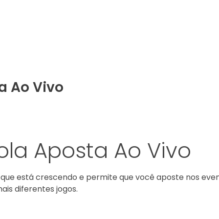
a Ao Vivo
ola Aposta Ao Vivo
que está crescendo e permite que você aposte nos even
is diferentes jogos.