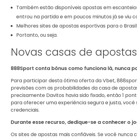
Também estão disponíveis apostas em escanteios 
entrou na partida e em poucos minutos já se viu c
Melhores sites de apostas esportivas para o Brasi
Portanto, ou seja.
Novas casas de apostas 
888Sport conta bônus como funciona lá, nunca po
Para participar desta ótima oferta da Vbet, 888sp
previsões com as probabilidades da casa de apostas
precisamente Davitos havia sido fixado, então 1 pon
para oferecer uma experiência segura e justa, você 
credenciais.
Durante esse recurso, dedique-se a conhecer o jo
Os sites de apostas mais confiáveis. Se você nunca 