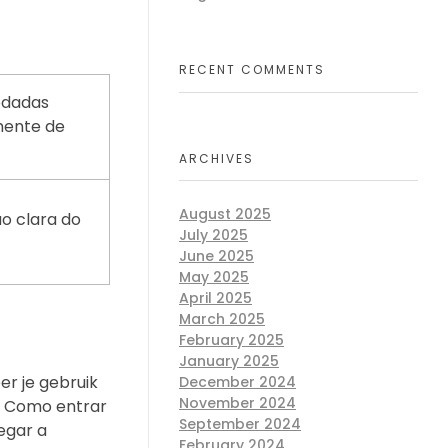
RECENT COMMENTS
odadas
mente de
ARCHIVES
August 2025
ão clara do
July 2025
June 2025
May 2025
April 2025
March 2025
February 2025
January 2025
r je gebruik
December 2024
November 2024
. Como entrar
September 2024
egar a
February 2024