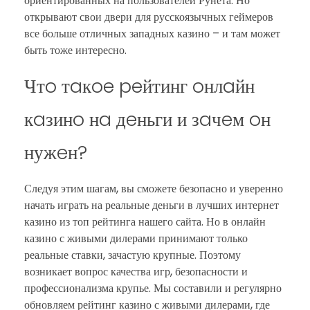
ориентированных на пользователей Рунета. Но
открывают свои двери для русскоязычных геймеров
все больше отличных западных казино – и там может
быть тоже интересно.
Чтo тaкoe peйтинг oнлaйн
кaзинo нa дeньги и зaчeм oн
нужeн?
Следуя этим шагам, вы сможете безопасно и уверенно
начать играть на реальные деньги в лучших интернет
казино из топ рейтинга нашего сайта. Но в онлайн
казино с живыми дилерами принимают только
реальные ставки, зачастую крупные. Поэтому
возникает вопрос качества игр, безопасности и
профессионализма крупье. Мы составили и регулярно
обновляем рейтинг казино с живыми дилерами, где