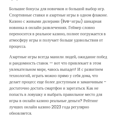
Большие бонусы для новичков и большой выбор игр.
Спортивные ставки и азартные игры в одном флаконе.
Казино с живыми дилерами (live-игры) шикарная
новинка в онлайн развлечениях. Геймер словно
переносится в реальное казино, полнее погружается в
атмосферу игры и получает больше удовольствия от
процесса.
Азартные игры всегда манили людей, ожидание побед
и рандомность ставок — вот что привлекает в этом
увлекательном мире, «авось выпадет! И с развитием
технологий, играть можно прямо у себя дома, что
делает процесс еще более доступным и заманчивым –
достаточно достать смартфон и зарегаться. Как не
попасть в ловушку и выбрать правильное место для
игры в онлайн казино реальные деньги? Рейтинг
лучших онлайн казино 2023 года регулярно
обновляется.