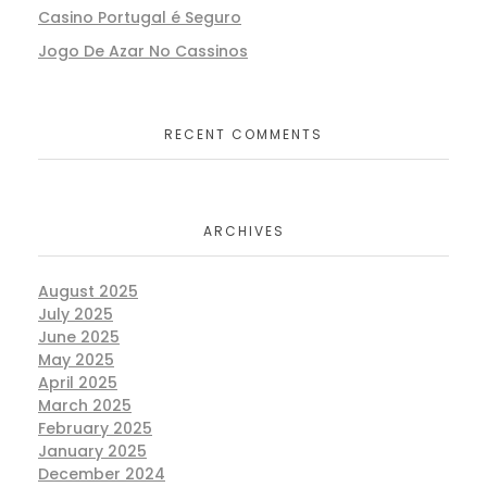
Casino Portugal é Seguro
Jogo De Azar No Cassinos
RECENT COMMENTS
ARCHIVES
August 2025
July 2025
June 2025
May 2025
April 2025
March 2025
February 2025
January 2025
December 2024