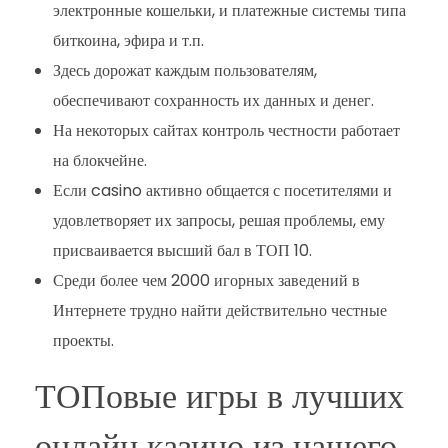
электронные кошельки, и платежные системы типа
биткоина, эфира и т.п.
Здесь дорожат каждым пользователям,
обеспечивают сохранность их данных и денег.
На некоторых сайтах контроль честности работает
на блокчейне.
Если casino активно общается с посетителями и
удовлетворяет их запросы, решая проблемы, ему
присваивается высший бал в ТОП 10.
Среди более чем 2000 игорных заведений в
Интернете трудно найти действительно честные
проекты.
ТОПовые игры в лучших
онлайн казино из нашего