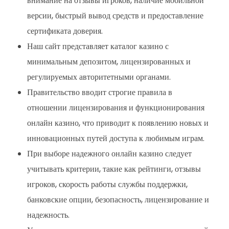
внимание на отзывы игроков, наличие мобильной
версии, быстрый вывод средств и предоставление
сертификата доверия.
Наш сайт представляет каталог казино с
минимальным депозитом, лицензированных и
регулируемых авторитетными органами.
Правительство вводит строгие правила в
отношении лицензирования и функционирования
онлайн казино, что приводит к появлению новых и
инновационных путей доступа к любимым играм.
При выборе надежного онлайн казино следует
учитывать критерии, такие как рейтинги, отзывы
игроков, скорость работы службы поддержки,
банковские опции, безопасность, лицензирование и
надежность.