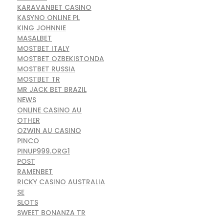
KARAVANBET CASINO
KASYNO ONLINE PL
KING JOHNNIE
MASALBET
MOSTBET ITALY
MOSTBET OZBEKISTONDA
MOSTBET RUSSIA
MOSTBET TR
MR JACK BET BRAZIL
NEWS
ONLINE CASINO AU
OTHER
OZWIN AU CASINO
PINCO
PINUP999.ORG1
POST
RAMENBET
RICKY CASINO AUSTRALIA
SE
SLOTS
SWEET BONANZA TR